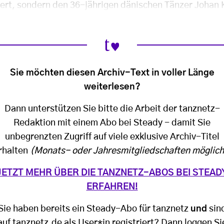
niert, sondern den 36-jährigen dänischen Tänzer Johan
Sie möchten diesen Archiv-Text in voller Länge
weiterlesen?
Dann unterstützen Sie bitte die Arbeit der tanznetz-
Redaktion mit einem Abo bei Steady - damit Sie
unbegrenzten Zugriff auf viele exklusive Archiv-Titel
rhalten
(Monats- oder Jahresmitgliedschaften möglich
JETZT MEHR ÜBER DIE TANZNETZ-ABOS BEI STEAD
ERFAHREN!
Sie haben bereits ein Steady-Abo für tanznetz
und
sin
auf tanznetz.de als User*in registriert? Dann loggen Si