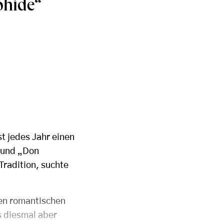
phide“
st jedes Jahr einen
“ und „Don
Tradition, suchte
hen romantischen
s diesmal aber