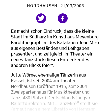
NORDHAUSEN
, 21/03/2006
Es macht schon Eindruck, dass die kleine
Stadt im Südharz im Kunsthaus Meyenburg
Farblithographien des Katalanen Joan Miró
aus eigenen Beständen und Leihgaben
präsentiert und zeitgleich im Theater ein
neues Tanzstück diesen Entdecker des
anderen Blicks feiert.
Jutta Wörne, ehemalige Tänzerin aus
Kassel, ist seit 2004 am Theater
Nordhausen (eröffnet 1915, seit 2004
Zweispartenhaus für Musiktheater und
Tanz, 480 Plätze) Deutschlands jüngste
Ballettdirektorin. Mit „TanzMiró“ stellt sie
(erneut nach einem Libretto von Hermann