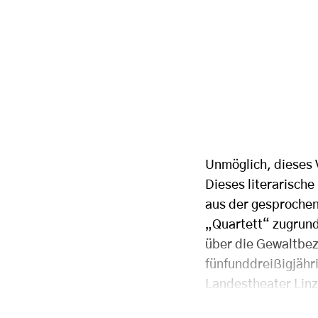
Unmöglich, dieses 
Dieses literarische
aus der gesprochen
„Quartett“ zugrund
über die Gewaltbez
fünfunddreißigjähr
Landestheater Linz 