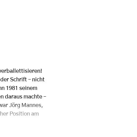
erballettisieren!
der Schrift – nicht
ihn 1981 seinem
en daraus machte –
 war Jörg Mannes,
cher Position am