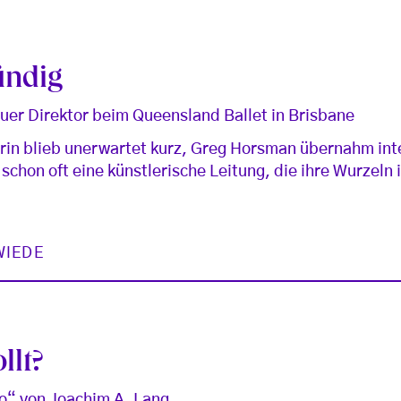
ündig
neuer Direktor beim Queensland Ballet in Brisbane
rin blieb unerwartet kurz, Greg Horsman übernahm inte
schon oft eine künstlerische Leitung, die ihre Wurzeln 
WIEDE
llt?
ko“ von Joachim A. Lang