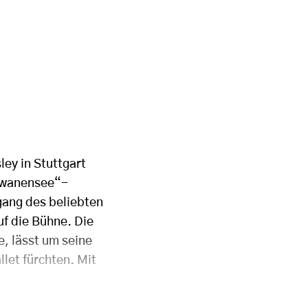
ley in Stuttgart
chwanensee“-
gang des beliebten
uf die Bühne. Die
, lässt um seine
llet fürchten. Mit