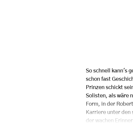
So schnell kann's g
schon fast Geschic
Prinzen schickt se
Solisten, als wäre 
Form, in der Rober
Karriere unter den 
der wachen Erinner