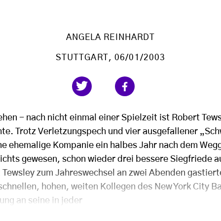
ANGELA REINHARDT
STUTTGART
, 06/01/2003
ehen - nach nicht einmal einer Spielzeit ist Robert Tews
hte. Trotz Verletzungspech und vier ausgefallener „S
ine ehemalige Kompanie ein halbes Jahr nach dem Weg
nichts gewesen, schon wieder drei bessere Siegfriede a
t Tewsley zum Jahreswechsel an zwei Abenden gastierte
schnellen, hohen, weiten Kollegen des New York City Ba
ung an seine in jeder