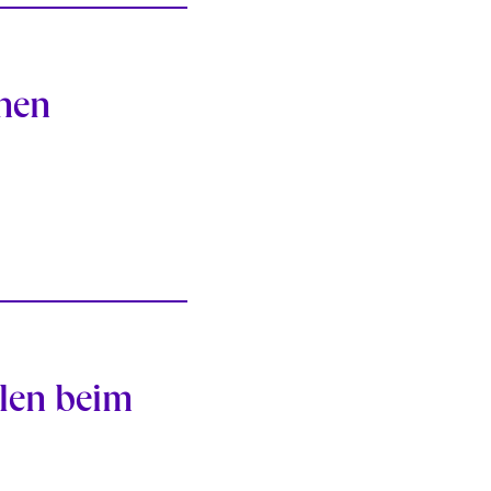
rnen
len beim