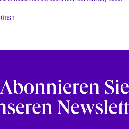
FÜRST
Abonnieren Si
nseren Newslett