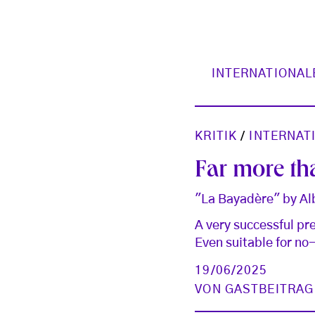
INTERNATIONAL
KRITIK
/
INTERNAT
Far more th
"La Bayadère" by Alb
A very successful pre
Even suitable for no-
19/06/2025
VON
GASTBEITRAG