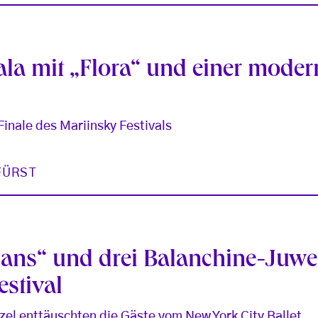
la mit „Flora“ und einer mode
inale des Mariinsky Festivals
FÜRST
ans“ und drei Balanchine-Juwe
estival
el enttäuschten die Gäste vom New York City Ballet