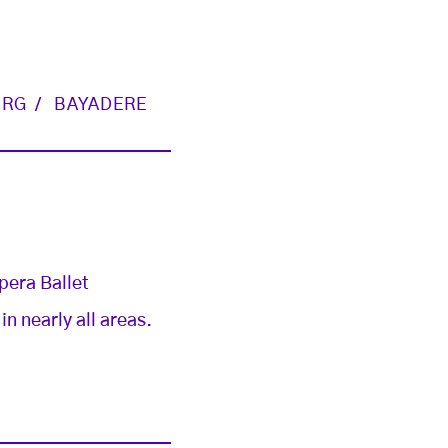
URG
BAYADERE
pera Ballet
n nearly all areas.