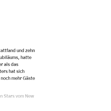
tattfand und zehn
jubiläums, hatte
r als das
ers hat sich
s noch mehr Gäste
len Stars vom New