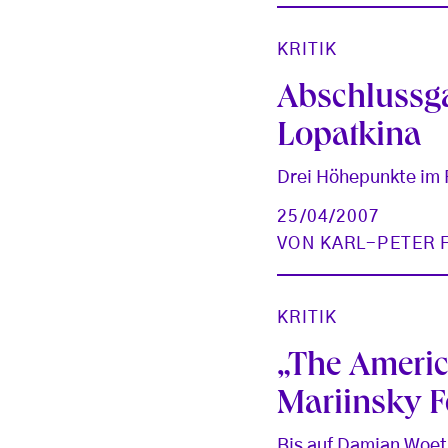
KRITIK
Abschlussga
Lopatkina
Drei Höhepunkte im F
25/04/2007
VON
KARL-PETER 
KRITIK
„The Americ
Mariinsky F
Bis auf Damian Woetz