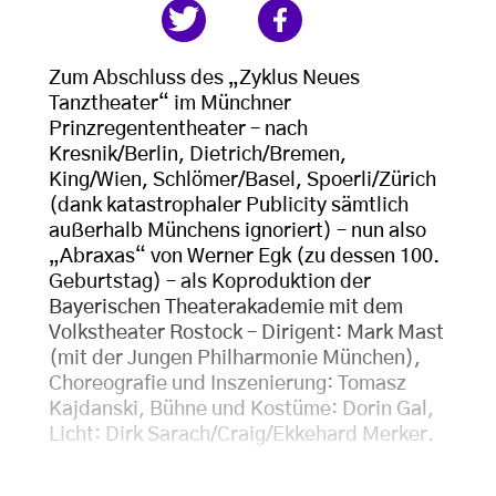
Zum Abschluss des „Zyklus Neues
Tanztheater“ im Münchner
Prinzregententheater – nach
Kresnik/Berlin, Dietrich/Bremen,
King/Wien, Schlömer/Basel, Spoerli/Zürich
(dank katastrophaler Publicity sämtlich
außerhalb Münchens ignoriert) – nun also
„Abraxas“ von Werner Egk (zu dessen 100.
Geburtstag) – als Koproduktion der
Bayerischen Theaterakademie mit dem
Volkstheater Rostock – Dirigent: Mark Mast
(mit der Jungen Philharmonie München),
Choreografie und Inszenierung: Tomasz
Kajdanski, Bühne und Kostüme: Dorin Gal,
Licht: Dirk Sarach/Craig/Ekkehard Merker.