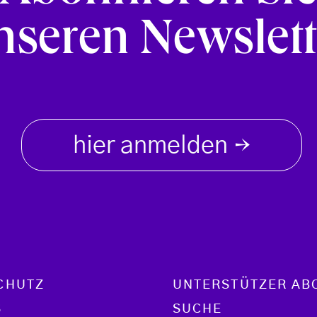
nseren Newslett
hier anmelden
→
CHUTZ
UNTERSTÜTZER AB
S
SUCHE