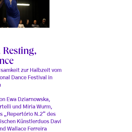
 Resting,
ence
isamkeit zur Halbzeit vom
ional Dance Festival in
n
von Ewa Dziarnowska,
rtelli und Miria Wurm,
s „Repertório N.2“ des
nischen Künstlerduos Davi
nd Wallace Ferreira