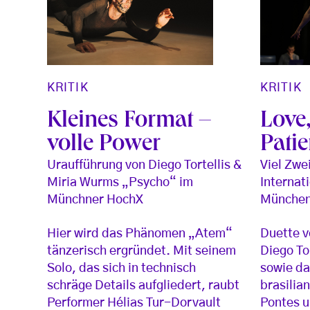
KRITIK
KRITIK
Kleines Format –
Love,
volle Power
Pati
Uraufführung von Diego Tortellis &
Viel Zwe
Miria Wurms „Psycho“ im
Internat
Münchner HochX
Münche
Hier wird das Phänomen „Atem“
Duette 
tänzerisch ergründet. Mit seinem
Diego To
Solo, das sich in technisch
sowie da
schräge Details aufgliedert, raubt
brasilia
Performer Hélias Tur-Dorvault
Pontes u