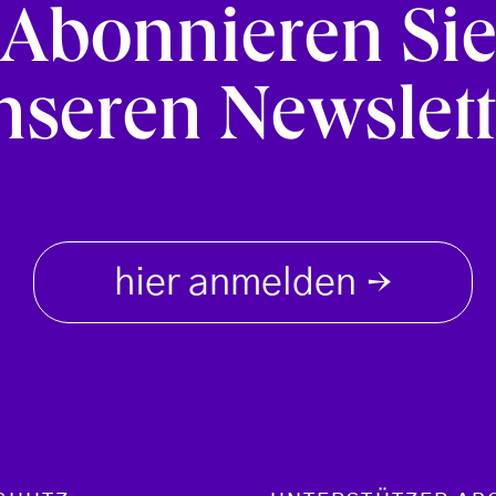
Abonnieren Si
nseren Newslett
hier anmelden
→