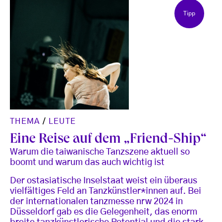
Tipp
THEMA
/
LEUTE
Eine Reise auf dem „Friend-Ship“
Warum die taiwanische Tanzszene aktuell so
boomt und warum das auch wichtig ist
Der ostasiatische Inselstaat weist ein überaus
vielfältiges Feld an Tanzkünstler*innen auf. Bei
der internationalen tanzmesse nrw 2024 in
Düsseldorf gab es die Gelegenheit, das enorm