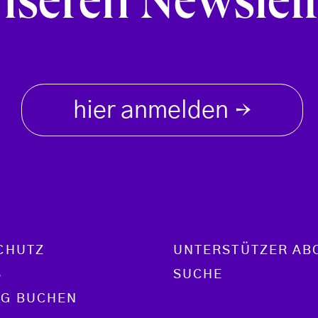
nseren Newslett
hier anmelden
→
CHUTZ
UNTERSTÜTZER AB
S
SUCHE
G BUCHEN