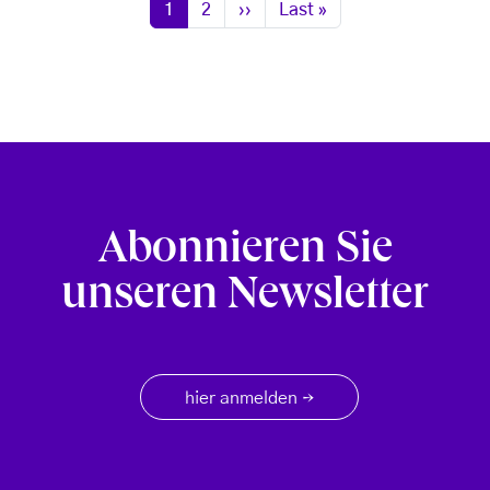
Seite
Seite
Nächste Seite
Letzte Seite
1
2
››
Last »
Abonnieren Sie
unseren Newsletter
hier anmelden
→