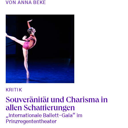
VON
ANNA BEKE
KRITIK
Souveränität und Charisma in
allen Schattierungen
„Internationale Ballett-Gala“ im
Prinzregententheater