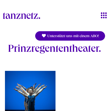
Direkt zum Inhalt
Unterstützt uns mit einem ABO!
Prinzregententheater