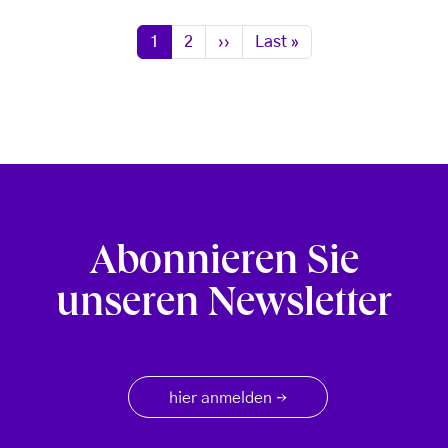
Seitennummerierung
Seite
Seite
Nächste Seite
Letzte Seite
1
2
››
Last »
Abonnieren Sie
unseren Newsletter
hier anmelden
→