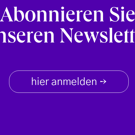
Abonnieren Si
nseren Newslett
hier anmelden
→