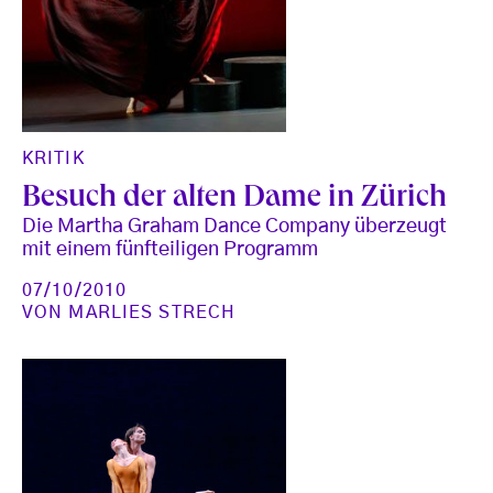
KRITIK
Besuch der alten Dame in Zürich
Die Martha Graham Dance Company überzeugt
mit einem fünfteiligen Programm
07/10/2010
VON
MARLIES STRECH