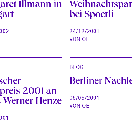
aret Illmann in
Weihnachtspar
gart
bei Spoerli
2002
24/12/2001
VON
OE
BLOG
scher
Berliner Nachl
preis 2001 an
08/05/2001
 Werner Henze
VON
OE
2001