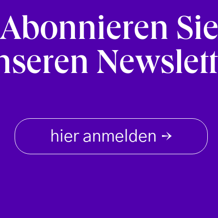
Abonnieren Si
nseren Newslett
hier anmelden
→