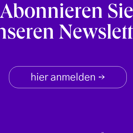
Abonnieren Si
nseren Newslett
hier anmelden
→