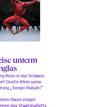
eise unterm
nglas
urg Riom in der Schweiz
ert Dustin Klein seine
hrung „Tempo Rubato“
nstem Raum zeigen
nnen des Staatsballetts