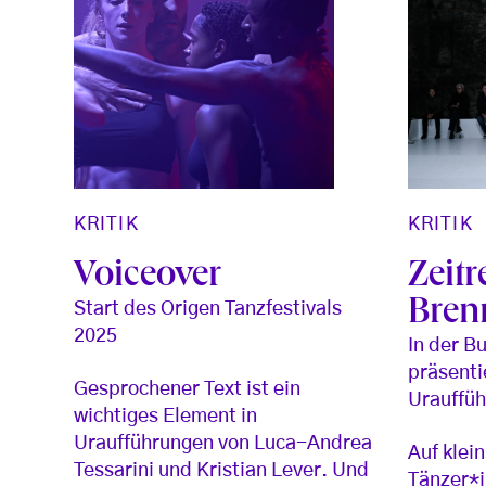
KRITIK
KRITIK
Voiceover
Zeitr
Bren
Start des Origen Tanzfestivals
2025
In der B
präsenti
Gesprochener Text ist ein
Urauffü
wichtiges Element in
Uraufführungen von Luca-Andrea
Auf klei
Tessarini und Kristian Lever. Und
Tänzer*i