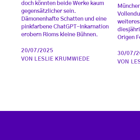
doch könnten beide Werke kaum
München 
gegensätzlicher sein.
Vollendu
Dämonenhafte Schatten und eine
weitere
pinkfarbene ChatGPT-Inkarnation
diesjäh
erobern Rioms kleine Bühnen.
Origen F
20/07/2025
30/07/
VON
LESLIE KRUMWIEDE
VON
LE