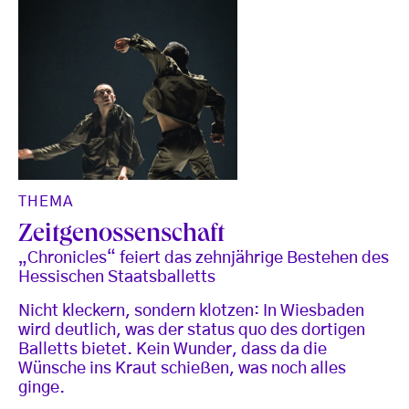
THEMA
Zeitgenossenschaft
„Chronicles“ feiert das zehnjährige Bestehen des
Hessischen Staatsballetts
Nicht kleckern, sondern klotzen: In Wiesbaden
wird deutlich, was der status quo des dortigen
Balletts bietet. Kein Wunder, dass da die
Wünsche ins Kraut schießen, was noch alles
ginge.