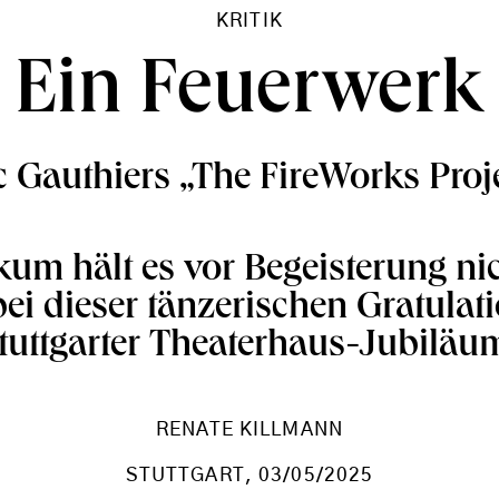
KRITIK
Ein Feuerwerk
c Gauthiers „The FireWorks Proj
um hält es vor Begeisterung ni
bei dieser tänzerischen Gratula
tuttgarter Theaterhaus-Jubiläu
RENATE KILLMANN
STUTTGART
, 03/05/2025