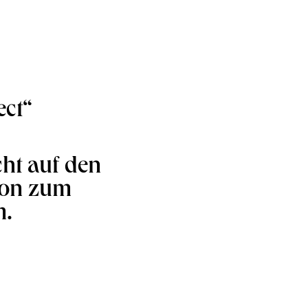
ect“
cht auf den
tion zum
m.