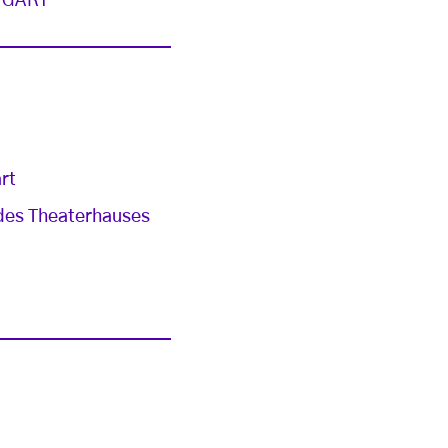
TGART
rt
 des Theaterhauses