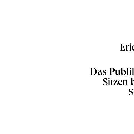
Eri
Das Publik
Sitzen 
S