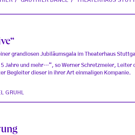
HIER
GAUTHIER DANCE
THEATERHAUS STUT
ive“
einer grandiosen Jubiläumsgala im Theaterhaus Stuttga
 15 Jahre und mehr…“, so Werner Schretzmeier, Leiter
er Begleiter dieser in ihrer Art einmaligen Kompanie.
EL GRUHL
rung