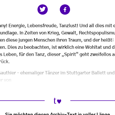
ny! Energie, Lebensfreude, Tanzlust! Und all dies mit 
undlage. In Zeiten von Krieg, Gewalt, Rechtspopulism
en diese jungen Menschen ihren Traum, und der heißt:
zen. Dies zu beobachten, ist wirklich eine Wohltat und d
s Leben, für den Tanz, dieser „Spirit“ geht zweifellos 
rück.
authier – ehemaliger Tänzer im Stuttgarter Ballett und
er von
Sie möchten diesen Archiv-Text in voller Länge