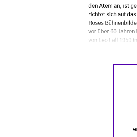
den Atem an, ist g
richtet sich auf da
Roses Bühnenbilder
vor über 60 Jahren
von Leo Fall 1959 i
e