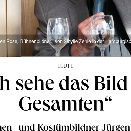
gen Rose, Bühnenbildner“ von Sibylle Zehle in der Hamburgis
LEUTE
ch sehe das Bild
Gesamten“
en- und Kostümbildner Jürgen