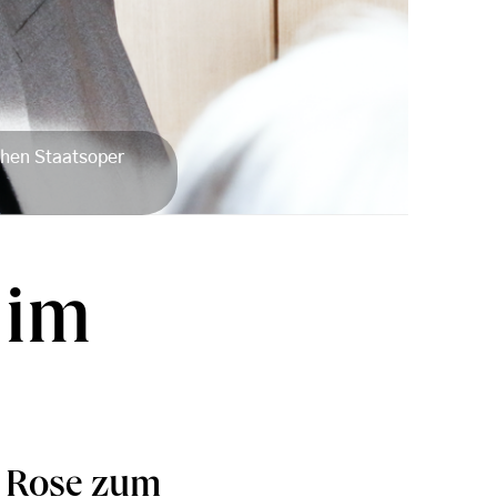
chen Staatsoper
 im
 Rose zum