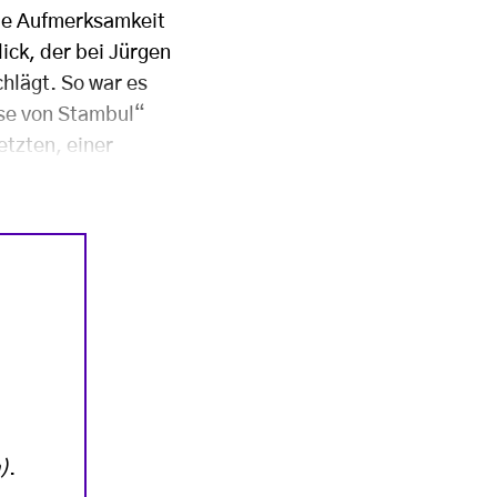
lle Aufmerksamkeit
ick, der bei Jürgen
hlägt. So war es
ose von Stambul“
etzten, einer
)
.