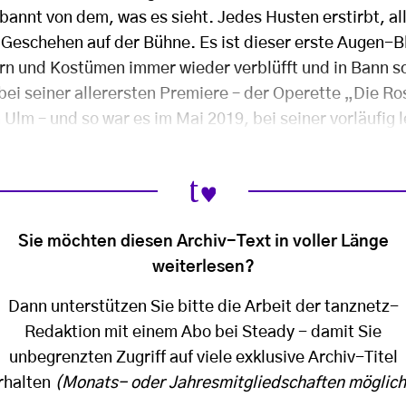
ebannt von dem, was es sieht. Jedes Husten erstirbt, a
s Geschehen auf der Bühne. Es ist dieser erste Augen-Bl
n und Kostümen immer wieder verblüfft und in Bann sc
 bei seiner allerersten Premiere – der Operette „Die R
n Ulm – und so war es im Mai 2019, bei seiner vorläufig l
Sie möchten diesen Archiv-Text in voller Länge
weiterlesen?
Dann unterstützen Sie bitte die Arbeit der tanznetz-
Redaktion mit einem Abo bei Steady - damit Sie
unbegrenzten Zugriff auf viele exklusive Archiv-Titel
rhalten
(Monats- oder Jahresmitgliedschaften möglich