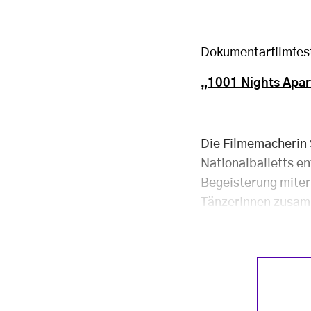
Dokumentarfilmfes
„1001 Nights Apar
Die Filmemacherin 
Nationalballetts e
Begeisterung miterl
TänzerInnen zusa