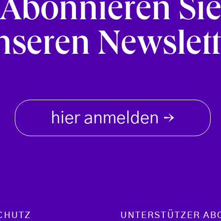
Abonnieren Si
nseren Newslett
hier anmelden
→
CHUTZ
UNTERSTÜTZER AB