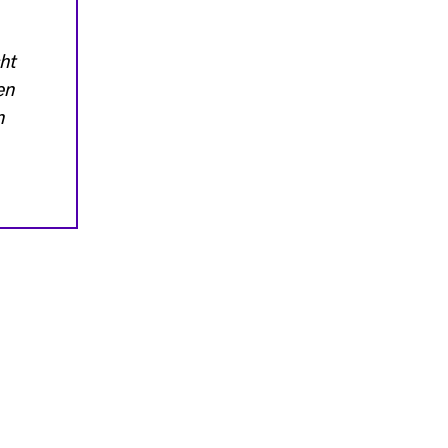
ht
en
n