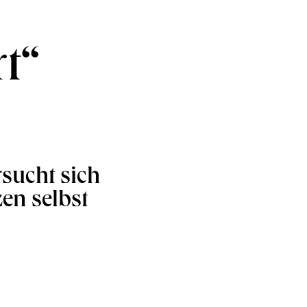
t“
rsucht sich
en selbst