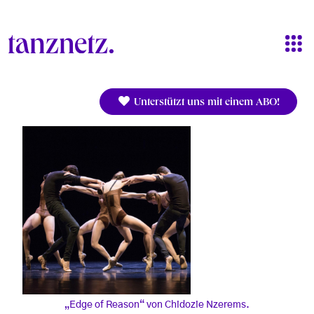
Direkt zum Inhalt
Unterstützt uns mit einem ABO!
„Edge of Reason“ von Chidozie Nzerems.