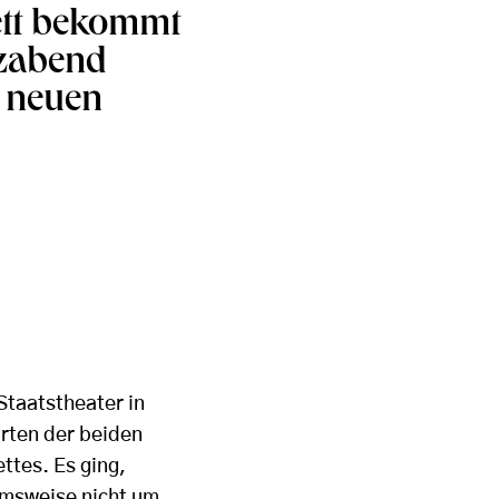
lett bekommt
nzabend
s neuen
Staatstheater in
rten der beiden
ttes. Es ging,
hmsweise nicht um