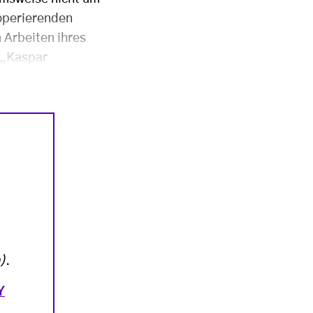
operierenden
 Arbeiten ihres
r „Kaspar
)
.
Y