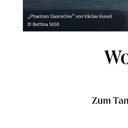
„Phantom DanceOne“ von Václav Kuneš
Bettina Stöß
Wo
Zum Tan