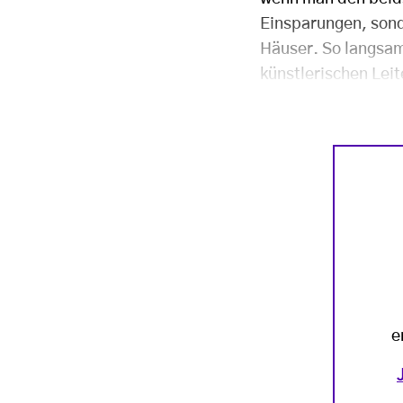
Einsparungen, sond
Häuser. So langsam
künstlerischen Lei
e