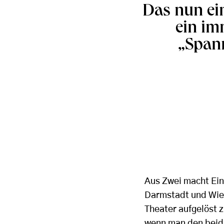
Das nun ein
ein im
„Spann
Aus Zwei macht Ein
Darmstadt und Wies
Theater aufgelöst 
wenn man den beid