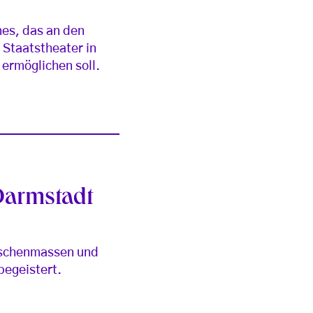
nes, das an den
 Staatstheater in
ermöglichen soll.
 Darmstadt
nschenmassen und
begeistert.