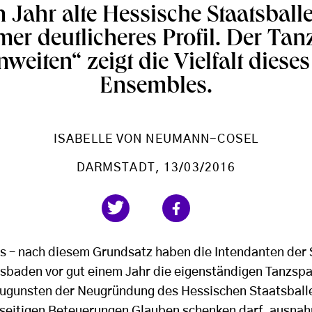
 Jahr alte Hessische Staatsbal
mer deutlicheres Profil. Der Ta
weiten“ zeigt die Vielfalt diese
Ensembles.
ISABELLE VON NEUMANN-COSEL
DARMSTADT
, 13/03/2016
s – nach diesem Grundsatz haben die Intendanten der 
baden vor gut einem Jahr die eigenständigen Tanzspa
zugunsten der Neugründung des Hessischen Staatsballe
seitigen Beteuerungen Glauben schenken darf, ausna