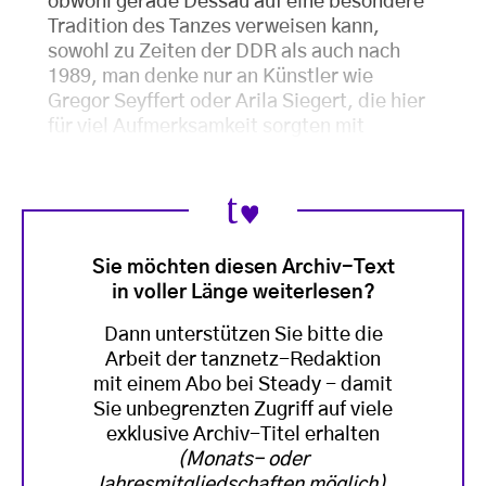
obwohl gerade Dessau auf eine besondere
Tradition des Tanzes verweisen kann,
sowohl zu Zeiten der DDR als auch nach
1989, man denke nur an Künstler wie
Gregor Seyffert oder Arila Siegert, die hier
für viel Aufmerksamkeit sorgten mit
Sie möchten diesen Archiv-Text
in voller Länge weiterlesen?
Dann unterstützen Sie bitte die
Arbeit der tanznetz-Redaktion
mit einem Abo bei Steady - damit
Sie unbegrenzten Zugriff auf viele
exklusive Archiv-Titel erhalten
(Monats- oder
Jahresmitgliedschaften möglich)
.