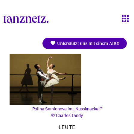
Direkt zum Inhalt
Unterstützt uns mit einem ABO!
Polina Semionova im „Nussknacker“
Charles Tandy
LEUTE