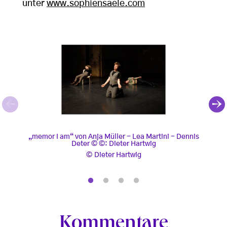
unter
www.sophiensaele.com
„memor I am“ von Anja Müller - Lea Martini - De
„AIUA
„memor I am“ von Anja Müller - Lea Martini - Dennis
„AIUA
Deter © ©: Dieter Hartwig
Dieter Hartwig
Kommentare