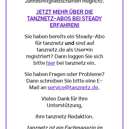
Jahresmitgliedschaften möglich)
.
JETZT MEHR ÜBER DIE
TANZNETZ-ABOS BEI STEADY
ERFAHREN!
Sie haben bereits ein Steady-Abo
für tanznetz
und
sind auf
tanznetz.de als User*in
registriert? Dann loggen Sie sich
bitte
hier
bei tanznetz ein.
Sie haben Fragen oder Probleme?
Dann schreiben Sie bitte eine E-
Mail an
service@tanznetz.de
.
Vielen Dank für Ihre
Unterstützung,
Ihre tanznetz Redaktion.
tanznetz ist ein Fachmagazin im