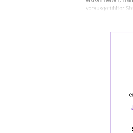
ertrommelten, Tran
vorausgefühlter Ste
e