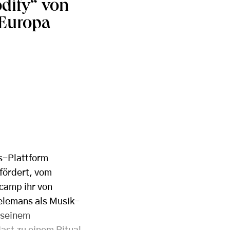
dify“ von
 Europa
s-Plattform
fördert, vom
-camp ihr von
ielemans als Musik-
 seinem