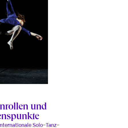
nrollen und
enspunkte
Internationale Solo-Tanz-