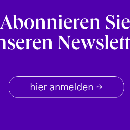
Abonnieren Si
nseren Newslett
hier anmelden
→