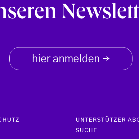
nseren Newslett
hier anmelden
→
CHUTZ
UNTERSTÜTZER AB
S
SUCHE