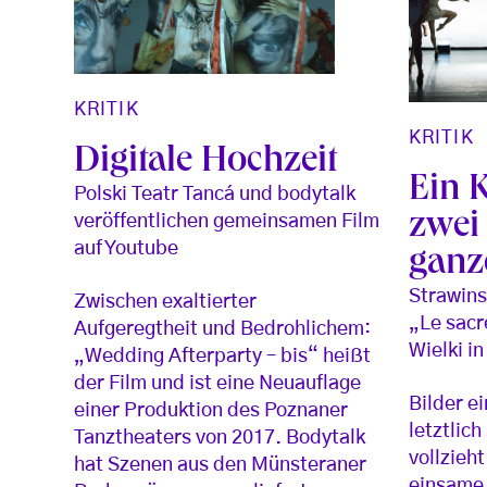
KRITIK
KRITIK
Digitale Hochzeit
Ein 
Polski Teatr Tancá und bodytalk
zwei 
veröffentlichen gemeinsamen Film
auf Youtube
ganz
Strawin
Zwischen exaltierter
„Le sacr
Aufgeregtheit und Bedrohlichem:
Wielki i
„Wedding Afterparty – bis“ heißt
der Film und ist eine Neuauflage
Bilder ei
einer Produktion des Poznaner
letztlic
Tanztheaters von 2017. Bodytalk
vollzieh
hat Szenen aus den Münsteraner
einsame 