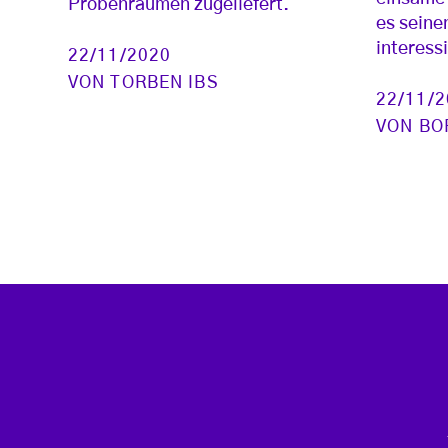
Probenräumen zugeliefert.
es seine
interess
22/11/2020
VON
TORBEN IBS
22/11/
VON
BO