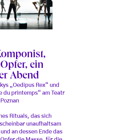
Komponist,
Opfer, ein
er Abend
skys „Oedipus Rex“ und
e du printemps“ am Teatr
n Poznan
nes Rituals, das sich
h scheinbar unaufhaltsam
t und an dessen Ende das
Opfer die Masse, für die