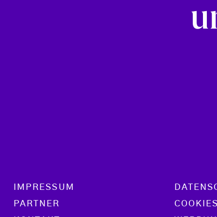
u
Footer menu
IMPRESSUM
DATENS
PARTNER
COOKIE