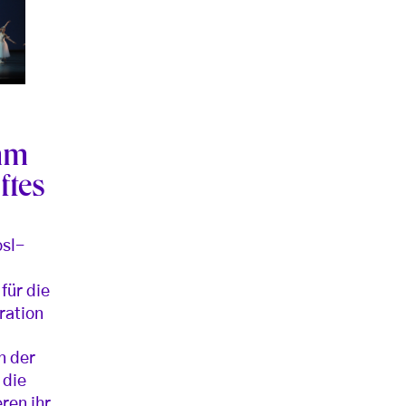
mm
ftes
osl-
für die
ration
n der
 die
ren ihr