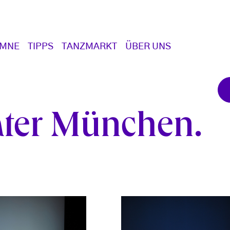
UMNE
TIPPS
TANZMARKT
ÜBER UNS
ater München