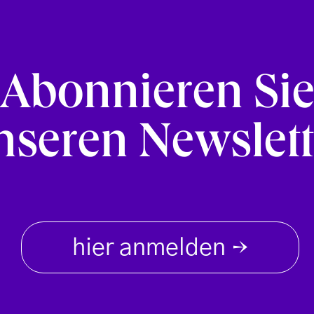
Abonnieren Si
nseren Newslett
hier anmelden
→