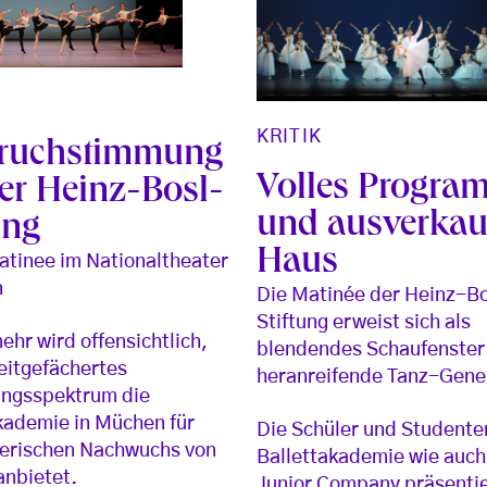
KRITIK
ruchstimmung
Volles Progra
der Heinz-Bosl-
und ausverkau
ung
Haus
atinee im Nationaltheater
n
Die Matinée der Heinz-B
Stiftung erweist sich als
ehr wird offensichtlich,
blendendes Schaufenster 
eitgefächertes
heranreifende Tanz-Gene
ungsspektrum die
kademie in Müchen für
Die Schüler und Studente
zerischen Nachwuchs von
Ballettakademie wie auch
nbietet.
Junior Company präsentie