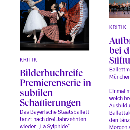
KRITIK
Aufb
bei 
Stift
KRITIK
Ballettm
Bilderbuchreife
Münche
Premierenserie in
Einmal m
subtilen
welch br
Schattierungen
Ausbild
Das Bayerische Staatsballett
Balletta
tanzt nach drei Jahrzehnten
den tän
wieder „La Sylphide“
Morgen a