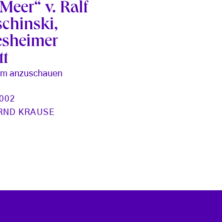
Meer“ v. Ralf
schinski,
esheimer
tt
m anzuschauen
2002
RND KRAUSE