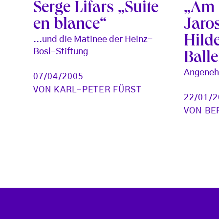
Serge Lifars „Suite
„Am 
en blance“
Jaro
Hild
...und die Matinee der Heinz-
Bosl-Stiftung
Balle
Angeneh
07/04/2005
VON
KARL-PETER FÜRST
22/01/
VON
BE