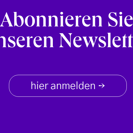
Abonnieren Si
nseren Newslett
hier anmelden
→