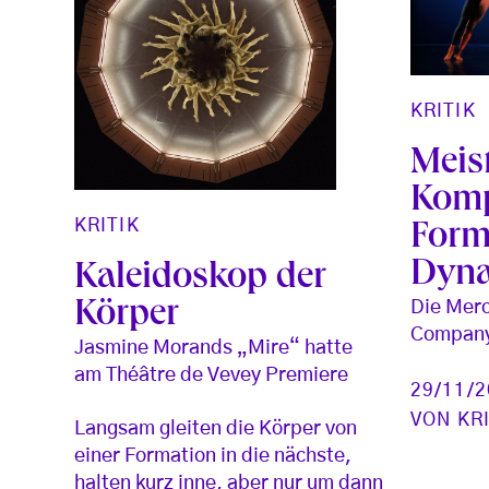
KRITIK
Meist
Komp
KRITIK
Form
Dyn
Kaleidoskop der
Die Mer
Körper
Company 
Jasmine Morands „Mire“ hatte
am Théâtre de Vevey Premiere
29/11/
VON
KR
Langsam gleiten die Körper von
einer Formation in die nächste,
halten kurz inne, aber nur um dann