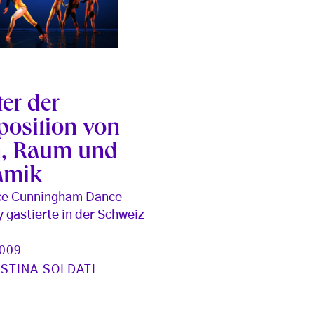
er der
osition von
, Raum und
amik
ce Cunningham Dance
gastierte in der Schweiz
2009
ISTINA SOLDATI