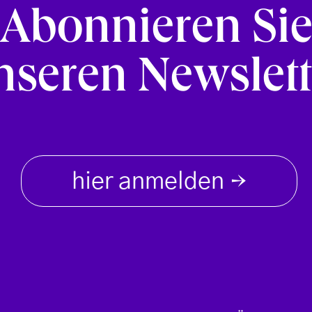
Abonnieren Si
nseren Newslett
hier anmelden
→