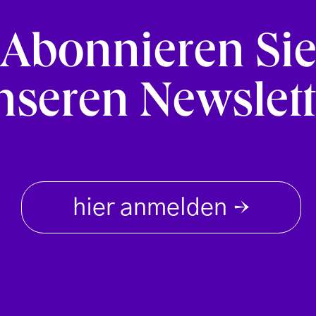
Abonnieren Si
nseren Newslett
hier anmelden
→