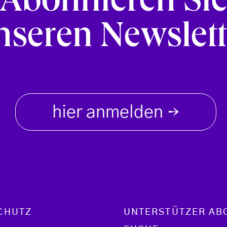
Abonnieren Si
nseren Newslett
hier anmelden
→
CHUTZ
UNTERSTÜTZER AB