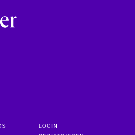
e
er
OS
LOGIN