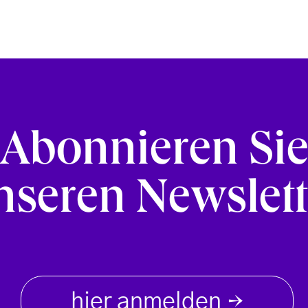
Abonnieren Si
nseren Newslett
hier anmelden
→