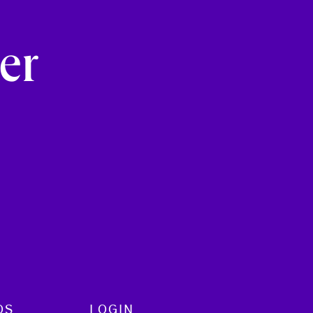
e
er
OS
LOGIN