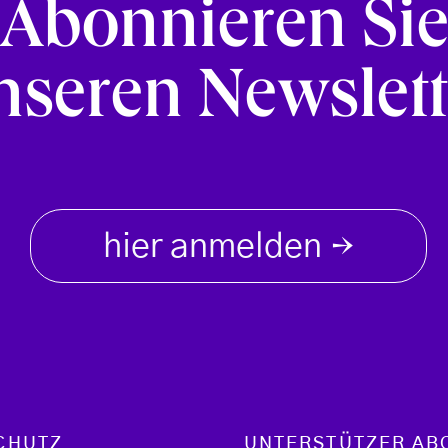
Abonnieren Si
nseren Newslett
hier anmelden
→
CHUTZ
UNTERSTÜTZER AB