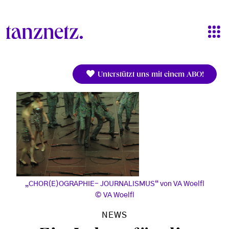
Direkt zum Inhalt
Unterstützt uns mit einem ABO!
„CHOR(E)OGRAPHIE- JOURNALISMUS“ von VA Woelfl
VA Woelfl
NEWS