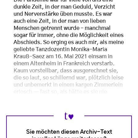
Die Pandemie war für viele von uns eine
dunkle Zeit, in der man Geduld, Verzicht
und Nervenstärke üben musste. Es war
auch eine Zeit, in der man von lieben
Menschen getrennt wurde – manchmal
sogar für immer, ohne die Möglichkeit eines
Abschieds. So erging es auch mir, als meine
geliebte Tanzdozentin Monika-Maria
Krauß-Saez am 16. Mai 2021 einsam in
einem Altenheim in Frankreich verstarb.
Kaum vorstellbar, dass ausgerechnet sie,
die so laut, so schillernd war, plötzlich leise
und unbemerkt in einem kargen Zimmerlein
erlosch — fast so, als hätte es sie nie
Sie möchten diesen Archiv-Text