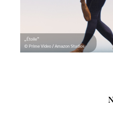
„Étoile“
Prime Video / Amazon Studios
N