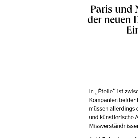
Paris und 
der neuen 
Ei
In „Étoile“ ist zwi
Kompanien beider M
müssen allerdings 
und künstlerische 
Missverständnissen