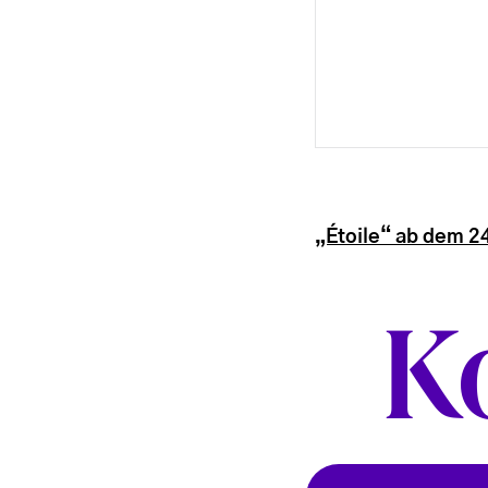
„Étoile“ ab dem 24
K