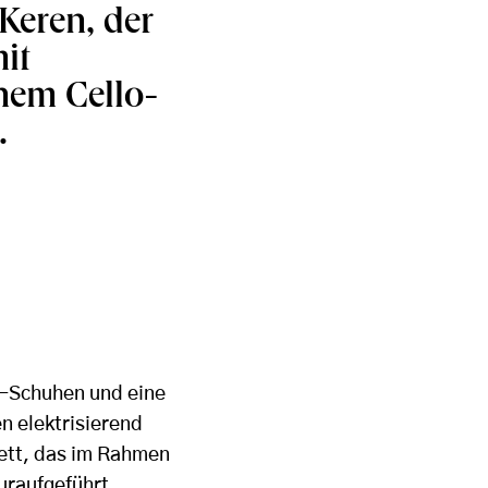
Keren, der
it
nem Cello-
.
co-Schuhen und eine
 elektrisierend
lett, das im Rahmen
 uraufgeführt