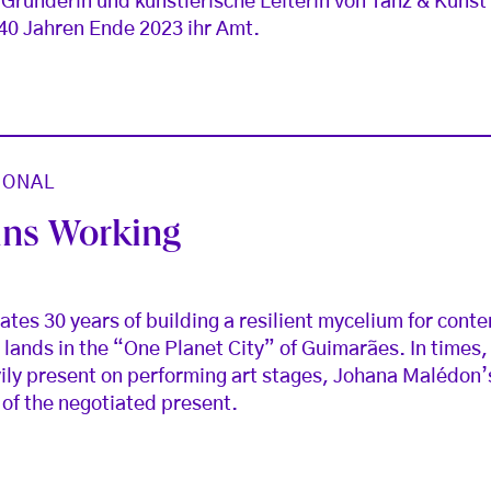
, Gründerin und künstlerische Leiterin von Tanz & Kunst
40 Jahren Ende 2023 ihr Amt.
IONAL
ns Working
6
tes 30 years of building a resilient mycelium for con
lands in the “One Planet City” of Guimarães. In times
ily present on performing art stages, Johana Malédon’s
 of the negotiated present.