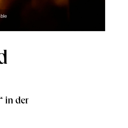
mble
d
“ in der