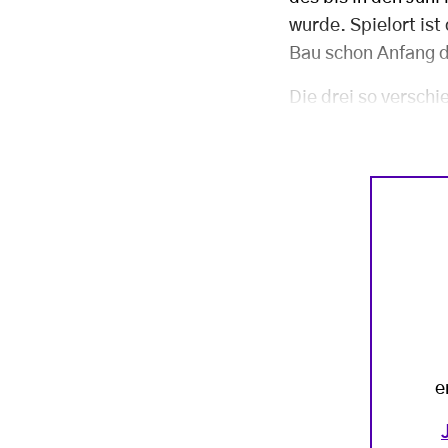
wurde. Spielort ist
Bau schon Anfang 
Die drei so versch
e