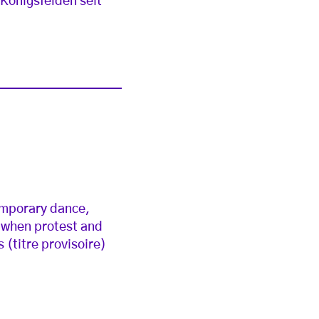
 Königsfelden seit
temporary dance,
, when protest and
 (titre provisoire)