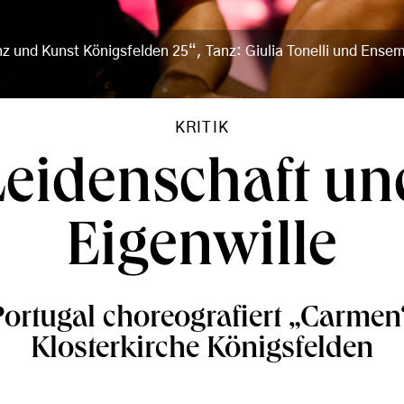
nz und Kunst Königsfelden 25“, Tanz: Giulia Tonelli und Ense
KRITIK
Leidenschaft un
Eigenwille
Portugal choreografiert „Carmen
Klosterkirche Königsfelden