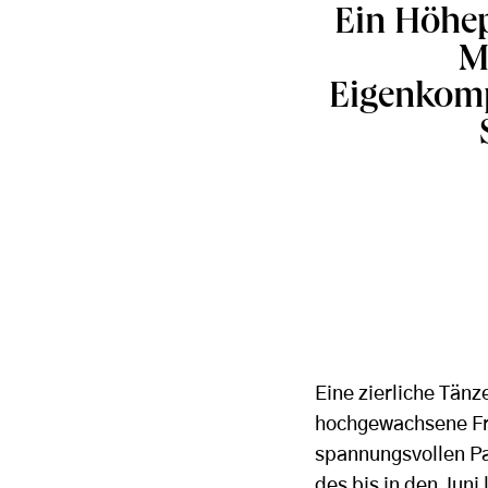
Ein Höhep
M
Eigenkomp
Eine zierliche Tänz
hochgewachsene Fra
spannungsvollen Pa
des bis in den Juni