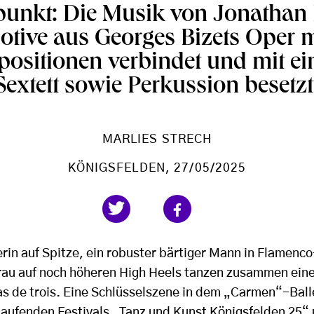
unkt: Die Musik von Jonathan 
otive aus Georges Bizets Oper m
ositionen verbindet und mit ei
Sextett sowie Perkussion besetzt
MARLIES STRECH
KÖNIGSFELDEN
, 27/05/2025
erin auf Spitze, ein robuster bärtiger Mann in Flamen
u auf noch höheren High Heels tanzen zusammen einen
s de trois. Eine Schlüsselszene in dem „Carmen“-Bal
 laufenden Festivals „Tanz und Kunst Königsfelden 25“