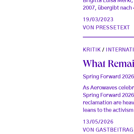
Brigitta Luisa Merki
2007, übergibt nach 
19/03/2023
VON
PRESSETEXT
KRITIK
/
INTERNAT
What Remai
Spring Forward 202
As Aerowaves celebra
Spring Forward 2026 
reclamation are heav
leans to the activism
13/05/2026
VON
GASTBEITRAG