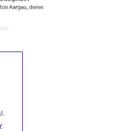
anton Aargau, deren
 aus
)
.
Y