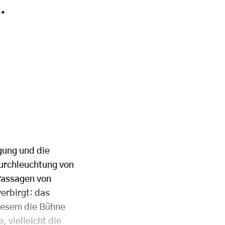
.
gung und die
Durchleuchtung von
Passagen von
verbirgt: das
diesem die Bühne
 vielleicht die