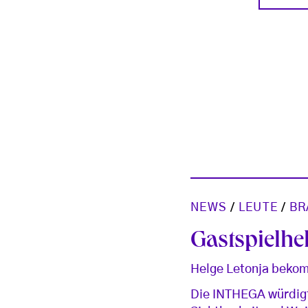
NEWS
/
LEUTE
/
BR
Gastspielhe
Helge Letonja beko
Die INTHEGA würdigt