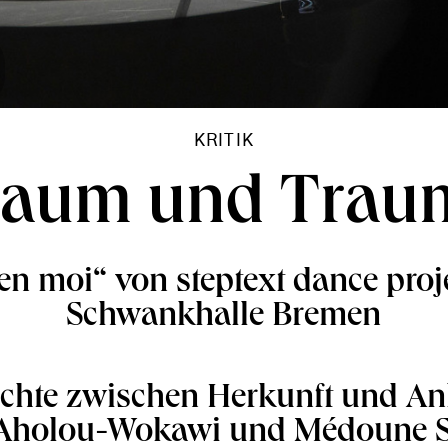
KRITIK
raum und Trau
en moi“ von steptext dance proje
Schwankhalle Bremen
chte zwischen Herkunft und An
 Aholou-Wokawi und Médoune S