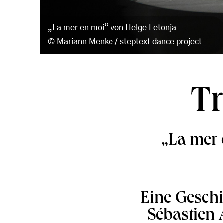
„La mer en moi“ von Helge Letonja
Mariann Menke / steptext dance project
T
„La mer 
Eine Geschi
Sébastien