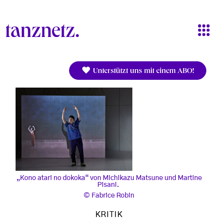
Direkt zum Inhalt
Unterstützt uns mit einem ABO!
„Kono atari no dokoka“ von Michikazu Matsune und Martine
Pisani.
Fabrice Robin
KRITIK