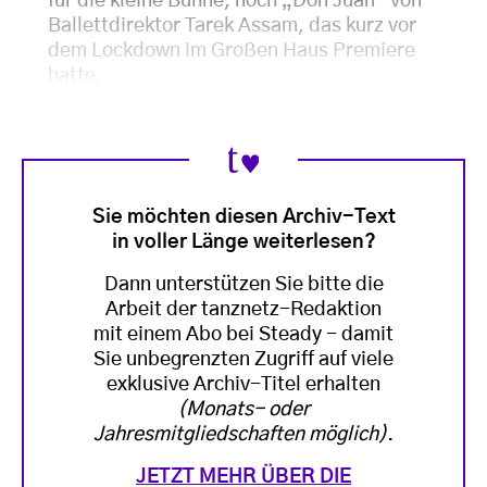
für die kleine Bühne, noch „Don Juan“ von
Ballettdirektor Tarek Assam, das kurz vor
dem Lockdown im Großen Haus Premiere
hatte,
Sie möchten diesen Archiv-Text
in voller Länge weiterlesen?
Dann unterstützen Sie bitte die
Arbeit der tanznetz-Redaktion
mit einem Abo bei Steady - damit
Sie unbegrenzten Zugriff auf viele
exklusive Archiv-Titel erhalten
(Monats- oder
Jahresmitgliedschaften möglich)
.
JETZT MEHR ÜBER DIE