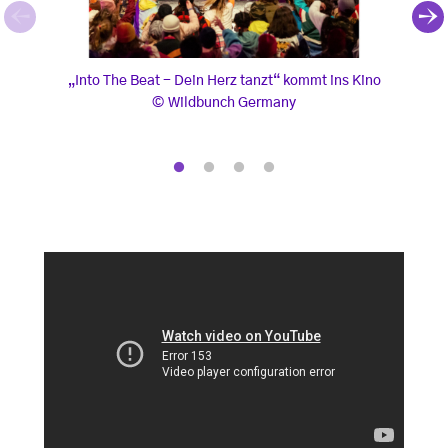
„Into The Beat - Dein Herz tanzt“ kommt ins Kino
"Into
„Into The Beat - Dein Herz tanzt“ kommt ins Kino
"In
Wildbunch Germany
, © Wildbunch Germany