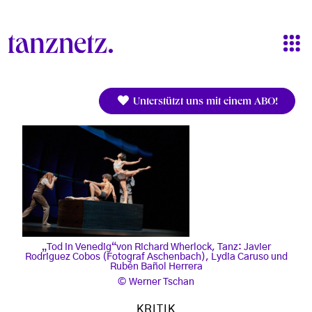
Direkt zum Inhalt
Unterstützt uns mit einem ABO!
„Tod in Venedig“von Richard Wherlock, Tanz: Javier
Rodriguez Cobos (Fotograf Aschenbach), Lydia Caruso und
Rubén Bañol Herrera
Werner Tschan
KRITIK