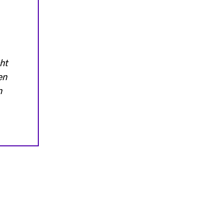
ht
en
n