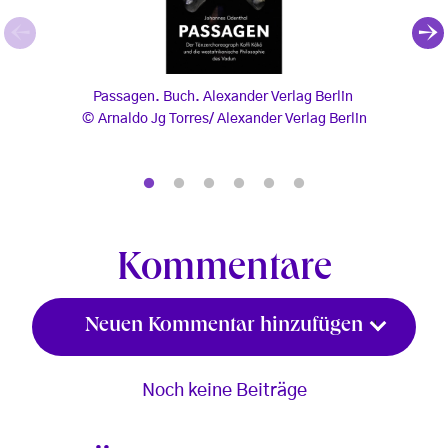
Passagen. Buch. Alexander Verlag Berlin
„Ca“ 
Passagen. Buch. Alexander Verlag Berlin
Arnaldo Jg Torres/ Alexander Verlag Berlin
, © Arnaldo Jg Torres/ Alexander Verlag Berlin
, © M
Kommentare
Neuen Kommentar hinzufügen
Noch keine Beiträge