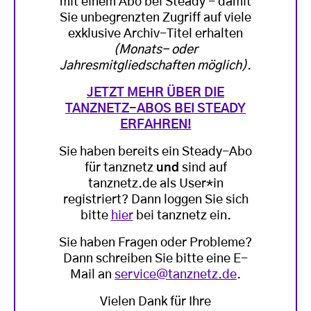
mit einem Abo bei Steady - damit
Sie unbegrenzten Zugriff auf viele
exklusive Archiv-Titel erhalten
(Monats- oder
Jahresmitgliedschaften möglich)
.
JETZT MEHR ÜBER DIE
TANZNETZ-ABOS BEI STEADY
ERFAHREN!
Sie haben bereits ein Steady-Abo
für tanznetz
und
sind auf
tanznetz.de als User*in
registriert? Dann loggen Sie sich
bitte
hier
bei tanznetz ein.
Sie haben Fragen oder Probleme?
Dann schreiben Sie bitte eine E-
Mail an
service@tanznetz.de
.
Vielen Dank für Ihre