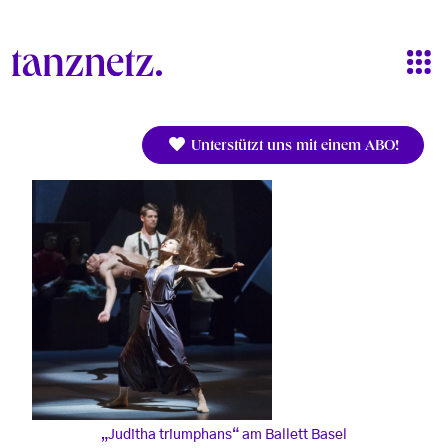
Direkt zum Inhalt
Unterstützt uns mit einem ABO!
„Juditha triumphans“ am Ballett Basel